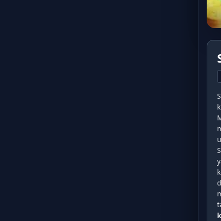
S
k
M
m
u
S
y
k
d
m
t
k