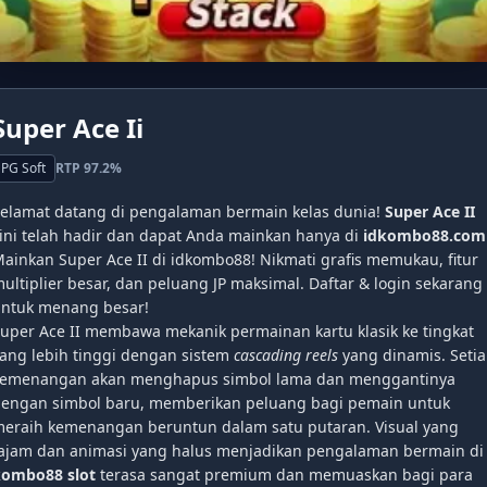
▶
Super Ace Ii
PG Soft
RTP 97.2%
elamat datang di pengalaman bermain kelas dunia!
Super Ace II
ini telah hadir dan dapat Anda mainkan hanya di
idkombo88.com
ainkan Super Ace II di idkombo88! Nikmati grafis memukau, fitur
ultiplier besar, dan peluang JP maksimal. Daftar & login sekarang
ntuk menang besar!
uper Ace II membawa mekanik permainan kartu klasik ke tingkat
ang lebih tinggi dengan sistem
cascading reels
yang dinamis. Seti
emenangan akan menghapus simbol lama dan menggantinya
engan simbol baru, memberikan peluang bagi pemain untuk
eraih kemenangan beruntun dalam satu putaran. Visual yang
ajam dan animasi yang halus menjadikan pengalaman bermain di
ombo88 slot
terasa sangat premium dan memuaskan bagi para