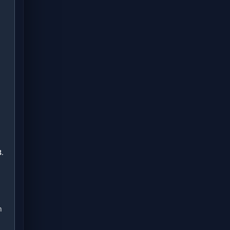
8
.
n