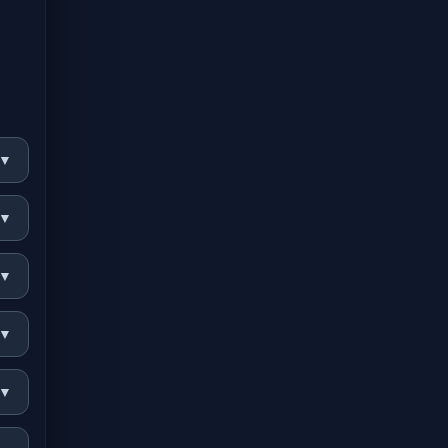
▼
▼
▼
▼
▼