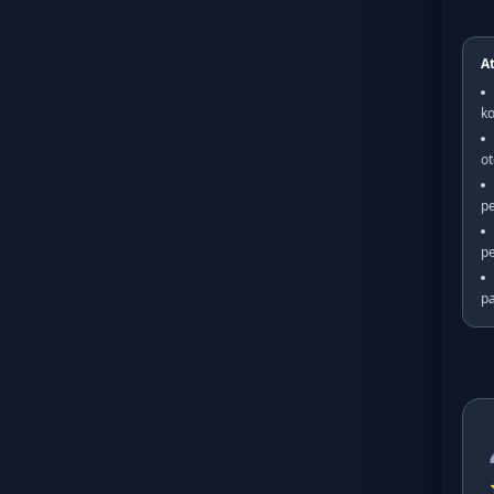
A
k
ot
p
p
pa