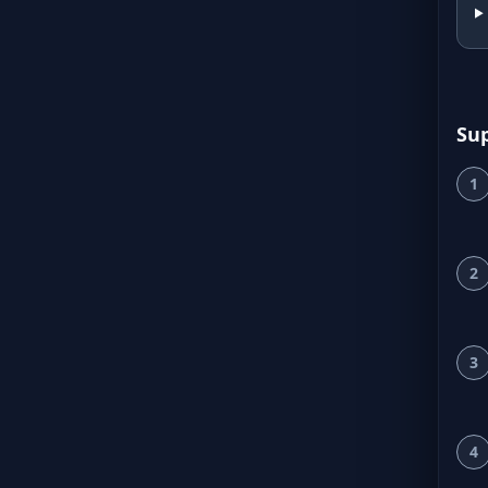
Sup
1
2
3
4