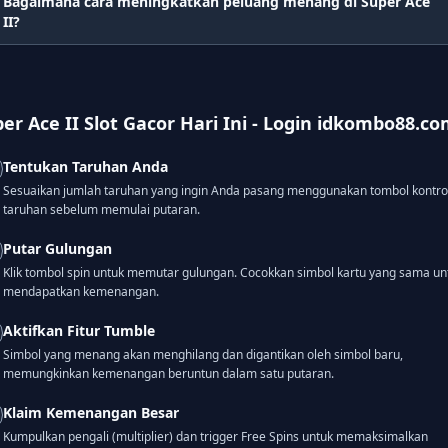
Bagaimana cara meningkatkan peluang menang di Super Ace
II?
er Ace II Slot Gacor Hari Ini - Login idkombo88.c
Tentukan Taruhan Anda
Sesuaikan jumlah taruhan yang ingin Anda pasang menggunakan tombol kontro
taruhan sebelum memulai putaran.
Putar Gulungan
Klik tombol spin untuk memutar gulungan. Cocokkan simbol kartu yang sama un
mendapatkan kemenangan.
Aktifkan Fitur Tumble
Simbol yang menang akan menghilang dan digantikan oleh simbol baru,
memungkinkan kemenangan beruntun dalam satu putaran.
Klaim Kemenangan Besar
Kumpulkan pengali (multiplier) dan trigger Free Spins untuk memaksimalkan