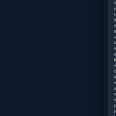
i
y
s
B
m
b
s
t
m
d
m
D
(
m
j
m
m
p
J