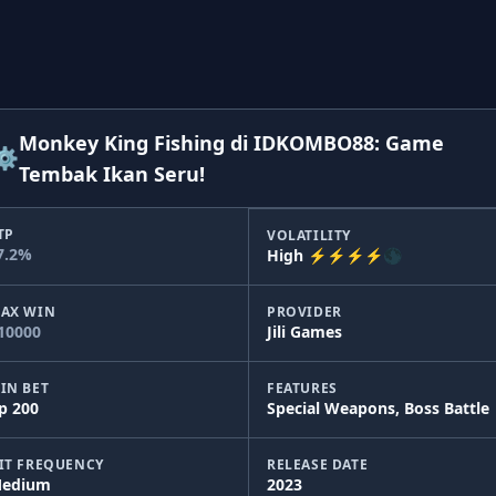
Monkey King Fishing di IDKOMBO88: Game
⚙️
Tembak Ikan Seru!
TP
VOLATILITY
7.2%
High ⚡⚡⚡⚡🌑
AX WIN
PROVIDER
10000
Jili Games
IN BET
FEATURES
p 200
Special Weapons, Boss Battle
IT FREQUENCY
RELEASE DATE
edium
2023