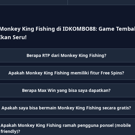
Monkey King Fishing di IDKOMBO88: Game Temba
Ikan Seru!
Berapa RTP dari Monkey King Fishing?
Apakah Monkey King Fishing memiliki fitur Free Spins?
Berapa Max Win yang bisa saya dapatkan?
Apakah saya bisa bermain Monkey King Fishing secara gratis?
Apakah Monkey King Fishing ramah pengguna ponsel (mobile
friendly)?