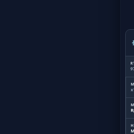
R
9
M
x
M
R
H
M