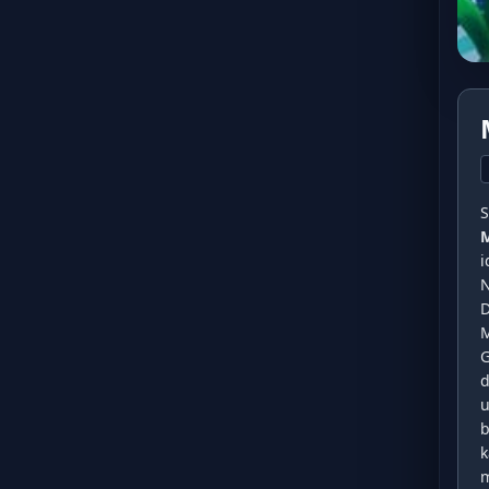
S
M
i
N
D
M
G
d
u
b
k
m