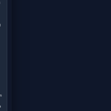
i
g
an
a