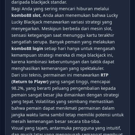
daripada blackjack standar.
Bagi Anda yang sering mencari hiburan melalui
kombo88 slot
, Anda akan menemukan bahwa Lucky
Lucky Blackjack menawarkan variasi strategi yang
menyegarkan. Meskipun berbeda dari mesin slot,
sensasi ketegangan saat menunggu kartu terakhir
sangatlah serupa. Banyak pemain yang melakukan
kombo88 login
setiap hari hanya untuk mengasah
kemampuan strategi mereka di meja blackjack ini,
karena kombinasi keberuntungan dan taktik dapat
menghasilkan kemenangan yang spektakuler.
Dari sisi teknis, permainan ini menawarkan
RTP
(Return to Player)
yang sangat tinggi, mencapai
98.2%, yang berarti peluang pengembalian kepada
pemain sangat besar jika dimainkan dengan strategi
yang tepat. Volatilitas yang seimbang memastikan
bahwa pemain dapat menikmati permainan dalam
jangka waktu lama sambil tetap memiliki potensi untuk
meraih kemenangan besar secara tiba-tiba.
Visual yang tajam, antarmuka pengguna yang intuitif,
dan musik latar yang menggugah semangat membuat