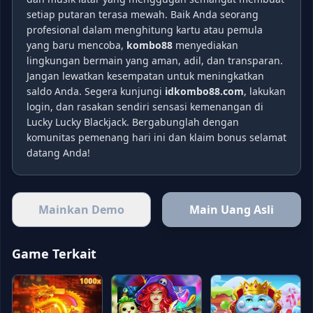
setiap putaran terasa mewah. Baik Anda seorang
profesional dalam menghitung kartu atau pemula
yang baru mencoba,
kombo88
menyediakan
lingkungan bermain yang aman, adil, dan transparan.
Jangan lewatkan kesempatan untuk meningkatkan
saldo Anda. Segera kunjungi
idkombo88.com
, lakukan
login, dan rasakan sendiri sensasi kemenangan di
Lucky Lucky Blackjack. Bergabunglah dengan
komunitas pemenang hari ini dan klaim bonus selamat
datang Anda!
Mainkan Demo
Main Uang Asli
Game Terkait