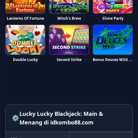
Slime Party
Lanterns Of Fortune
Witch's Brew
Bonus Deuces Wild 50 Hand
Double Lucky
Second Strike
Lucky Lucky Blackjack: Main &
⚙️
Menang di idkombo88.com