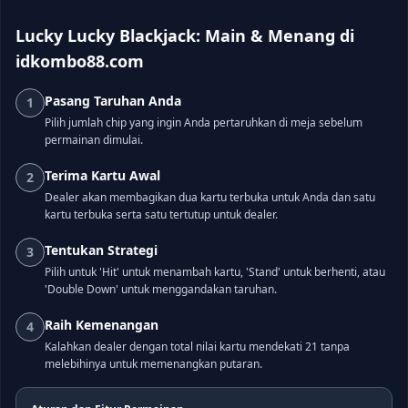
Lucky Lucky Blackjack: Main & Menang di
idkombo88.com
Pasang Taruhan Anda
1
Pilih jumlah chip yang ingin Anda pertaruhkan di meja sebelum
permainan dimulai.
Terima Kartu Awal
2
Dealer akan membagikan dua kartu terbuka untuk Anda dan satu
kartu terbuka serta satu tertutup untuk dealer.
Tentukan Strategi
3
Pilih untuk 'Hit' untuk menambah kartu, 'Stand' untuk berhenti, atau
'Double Down' untuk menggandakan taruhan.
Raih Kemenangan
4
Kalahkan dealer dengan total nilai kartu mendekati 21 tanpa
melebihinya untuk memenangkan putaran.