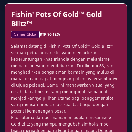
▶
Fishin' Pots Of Gold™ Gold
Blitz™
Games Global
RTP 96.12%
Selamat datang di Fishin' Pots Of Gold™ Gold Blitz™,
sebuah petualangan slot yang memadukan
keberuntungan khas Irlandia dengan mekanisme
memancing yang mendebarkan. Di idkombo88, kami
menghadirkan pengalaman bermain yang mulus di
mana pemain dapat mengejar pot emas tersembunyi
di ujung pelangi. Game ini menawarkan visual yang
cerah dan atmosfer yang menggugah semangat,
menjadikannya pilihan utama bagi penggemar slot
yang mencari hiburan berkualitas tinggi dengan
potensi kemenangan besar.
Fitur utama dari permainan ini adalah mekanisme
Gold Blitz yang mampu mengubah simbol-simbol
biasa menjadi peluang keuntungan instan. Dengan