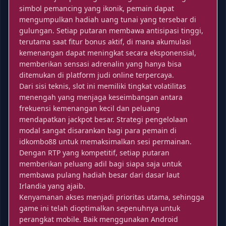
simbol pemancing yang ikonik, pemain dapat
mengumpulkan hadiah uang tunai yang tersebar di
gulungan. Setiap putaran membawa antisipasi tinggi,
terutama saat fitur bonus aktif, di mana akumulasi
kemenangan dapat meningkat secara eksponensial,
memberikan sensasi adrenalin yang hanya bisa
ditemukan di platform judi online terpercaya.
Dari sisi teknis, slot ini memiliki tingkat volatilitas
menengah yang menjaga keseimbangan antara
frekuensi kemenangan kecil dan peluang
mendapatkan jackpot besar. Strategi pengelolaan
modal sangat disarankan bagi para pemain di
idkombo88 untuk memaksimalkan sesi permainan.
Dengan RTP yang kompetitif, setiap putaran
memberikan peluang adil bagi siapa saja untuk
membawa pulang hadiah besar dari dasar laut
Irlandia yang ajaib.
Kenyamanan akses menjadi prioritas utama, sehingga
game ini telah dioptimalkan sepenuhnya untuk
perangkat mobile. Baik menggunakan Android