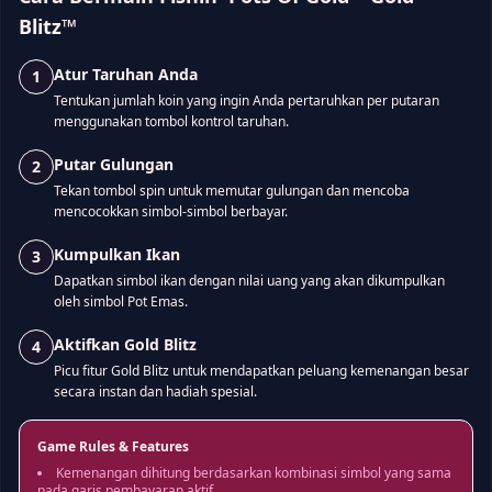
Blitz™
Atur Taruhan Anda
1
Tentukan jumlah koin yang ingin Anda pertaruhkan per putaran
menggunakan tombol kontrol taruhan.
Putar Gulungan
2
Tekan tombol spin untuk memutar gulungan dan mencoba
mencocokkan simbol-simbol berbayar.
Kumpulkan Ikan
3
Dapatkan simbol ikan dengan nilai uang yang akan dikumpulkan
oleh simbol Pot Emas.
Aktifkan Gold Blitz
4
Picu fitur Gold Blitz untuk mendapatkan peluang kemenangan besar
secara instan dan hadiah spesial.
Game Rules & Features
Kemenangan dihitung berdasarkan kombinasi simbol yang sama
pada garis pembayaran aktif.