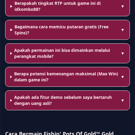
Berapakah tingkat RTP untuk game ini di
▼
idkombo88?
Bagaimana cara memicu putaran gratis (Free
▼
Spins)?
Apakah permainan ini bisa dimainkan melalui
▼
perangkat mobile?
Berapa potensi kemenangan maksimal (Max Win)
▼
dalam game ini?
Apakah ada fitur demo sebelum saya bertaruh
▼
dengan uang asli?
Cara Bermain Fishin' Pots Of Gold™ Gold