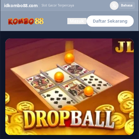
idkombo88.com
Slot Gacor Terpercaya
Bahasa
Masuk
Daftar Sekarang