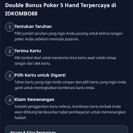
Double Bonus Poker 5 Hand Terpercaya di
IDKOMBO88
Tentukan Taruhan
1
Pilih jumlah taruhan yang ingin Anda pasang untuk kelima tangan
poker Anda sebelum memulai putaran.
Terima Kartu
2
Klik tombol deal untuk menerima lima kartu awal untuk setiap
tangan dari dek kartu.
Pilih Kartu untuk Diganti
3
Tahan kartu yang ingin Anda simpan dan pilih kartu yang ingin Anda
ganti untuk meningkatkan kombinasi kartu Anda.
Klaim Kemenangan
4
Setelah penggantian kartu selesai, kombinasi kartu terbaik Anda
akan dihitung berdasarkan tabel pembayaran untuk memenangkan
hadiah.
Aturan & Fitur Permainan