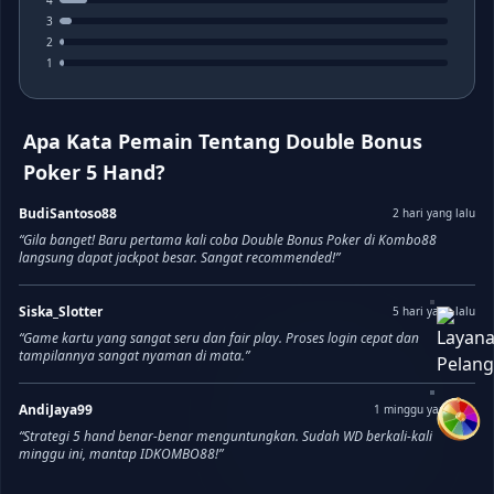
3
2
1
Apa Kata Pemain Tentang Double Bonus
Poker 5 Hand?
BudiSantoso88
2 hari yang lalu
“Gila banget! Baru pertama kali coba Double Bonus Poker di Kombo88
langsung dapat jackpot besar. Sangat recommended!”
Siska_Slotter
5 hari yang lalu
“Game kartu yang sangat seru dan fair play. Proses login cepat dan
tampilannya sangat nyaman di mata.”
AndiJaya99
1 minggu yang lalu
“Strategi 5 hand benar-benar menguntungkan. Sudah WD berkali-kali
minggu ini, mantap IDKOMBO88!”