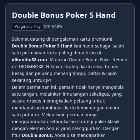
▶
Double Bonus Poker 5 Hand
Pragmatic Play
RTP 97.8%
Selamat datang di pengalaman kartu premium!
Double Bonus Poker 5 Hand
kini hadir sebagai salah
satu permainan kartu paling dinantikan di
idkombo88.com
. Mainkan Double Bonus Poker 5 Hand
di IDKOMBO88! Nikmati strategi kartu seru, bonus
besar, dan peluang menang tinggi. Daftar & login
sekarang untuk JP!
Dalam permainan ini, pemain tidak hanya mengelola
satu tangan, melainkan lima tangan sekaligus, yang
secara drastis meningkatkan peluang untuk
mendapatkan kombinasi kartu kemenangan dalam
satu putaran. Mekanisme permainannya
menggabungkan ketangkasan strategi poker klasik
dengan elemen bonus yang menggiurkan. Dengan
fitur
Double Bonus
, Anda bisa mendapatkan