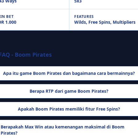
43 Ways
5x3
IN BET
FEATURES
DR 1.000
Wilds, Free Spins, Multipliers
FAQ - Boom Pirates
Apa itu game Boom Pirates dan bagaimana cara bermainnya?
Berapa RTP dari game Boom Pirates?
Apakah Boom Pirates memiliki fitur Free Spins?
Berapakah Max Win atau kemenangan maksimal di Boom
Pirates?