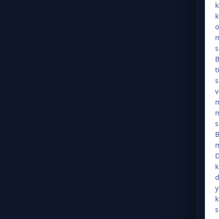
k
k
o
m
s
B
t
s
v
m
m
s
B
m
D
k
d
y
k
s