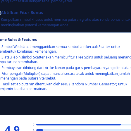
yang aktif sesuai dengan tabel pembayaran.
Aktifkan Fitur Bonus
Kumpulkan simbol khusus untuk memicu putaran gratis atau ronde bonus untuk
meningkatkan potensi kemenangan Anda.
ame Rules & Features
Simbol Wild dapat menggantikan semua simbol lain kecuali Scatter untuk
embentuk kombinasi kemenangan.
3 atau lebih simbol Scatter akan memicu fitur Free Spins untuk peluang menan
anpa taruhan tambahan.
Pembayaran dihitung dari kiri ke kanan pada garis pembayaran yang ditentukan
Fitur pengali (Multiplier) dapat muncul secara acak untuk meningkatkan jumlah
emenangan pada putaran tersebut.
Hasil setiap putaran ditentukan oleh RNG (Random Number Generator) untuk
enjamin keadilan permainan.
5
4.9
4