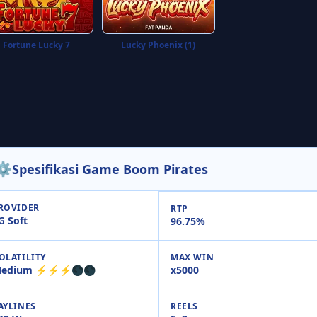
Fortune Lucky 7
Lucky Phoenix (1)
⚙️
Spesifikasi Game Boom Pirates
ROVIDER
RTP
G Soft
96.75%
OLATILITY
MAX WIN
edium ⚡⚡⚡🌑🌑
x5000
AYLINES
REELS