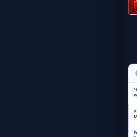
P
P
V
M
P