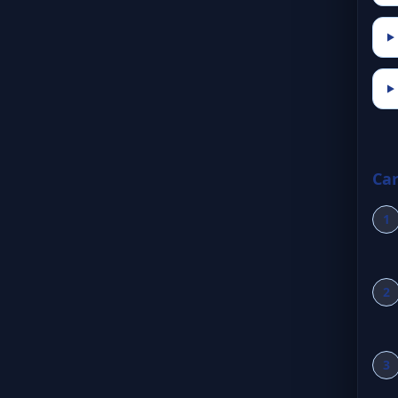
Ca
1
2
3