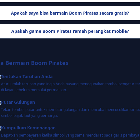
Apakah saya bisa bermain Boom Pirates secara gratis?
Apakah game Boom Pirates ramah perangkat mobile?
ra Bermain Boom Pirates
Tentukan Taruhan Anda
Atur jumlah taruhan yang ingin Anda pasang menggunakan tombol pengatur ta
di layar sebelum memulai permainan.
Putar Gulungan
Tekan tombol putar untuk memutar gulungan dan mencoba mencocokkan simbo
simbol bajak laut yang berharga.
Kumpulkan Kemenangan
Dapatkan pembayaran ketika simbol yang sama mendarat pada garis pembaya